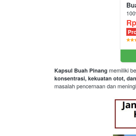
Bu
100
Rp
 Pr
memiliki b
Kapsul Buah Pinang 
konsentrasi, kekuatan otot, da
masalah pencernaan dan meningk