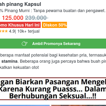
ah pinang Kapsul
% Pinang Murni : Tanpa pewarna buatan dan pengawet.
 125.000
239.000 
omo Khusus Hari Ini 
 Diskon 50%
 4.9| 10k+ terjual 
‎ ‎ ‎ Ambil Promonya Sekarang ‎ ‎ ‎
`
eberapa manfaat potensial bagi kesehatan pria, termasuk
. Beberapa orang juga percaya bahwa buah p
n stamina
atkan kekuatan otot 