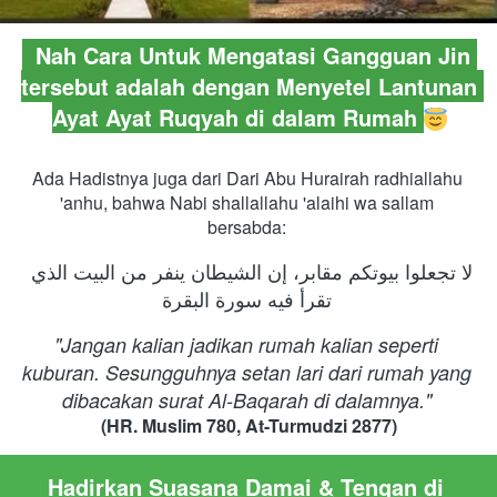
  Nah Cara Untuk Mengatasi Gangguan Jin 
tersebut adalah dengan Menyetel Lantunan 
Ayat Ayat Ruqyah di dalam Rumah 
Ada Hadistnya juga dari Dari Abu Hurairah radhiallahu 
'anhu, bahwa Nabi shallallahu 'alaihi wa sallam 
bersabda:
لا تجعلوا بيوتكم مقابر، إن الشيطان ينفر من البيت الذي 
تقرأ فيه سورة البقرة
"Jangan kalian jadikan rumah kalian seperti 
kuburan. Sesungguhnya setan lari dari rumah yang 
dibacakan surat Al-Baqarah di dalamnya." 
(HR. Muslim 780, At-Turmudzi 2877)
Hadirkan Suasana Damai & Tengan di 