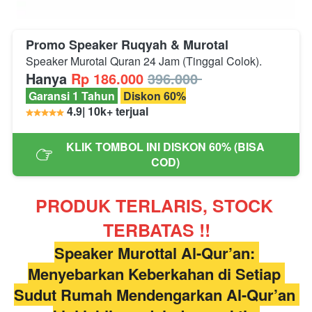
Promo Speaker Ruqyah & Murotal
Speaker Murotal Quran 24 Jam (Tinggal Colok).
Hanya
 Rp 186.000
396.000 
 Garansi 1 Tahun 
 Diskon 60%
 4.9| 10k+ terjual 
KLIK TOMBOL INI DISKON 60% (BISA
`
COD)
PRODUK TERLARIS, STOCK 
TERBATAS !!
Speaker Murottal Al-Qur’an: 
Menyebarkan Keberkahan di Setiap 
Sudut Rumah Mendengarkan Al-Qur’an 